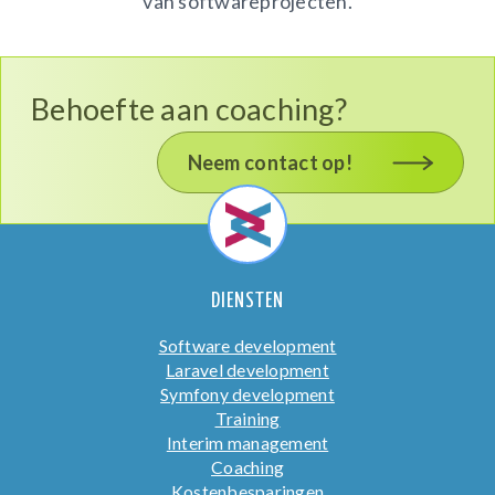
van softwareprojecten.
Behoefte aan coaching?
Neem contact op!
DIENSTEN
Software development
Laravel development
Symfony development
Training
Interim management
Coaching
Kostenbesparingen